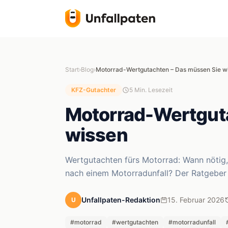
Start
›
Blog
›
Motorrad-Wertgutachten – Das müssen Sie w
KFZ-Gutachter
5 Min. Lesezeit
Motorrad-Wertgut
wissen
Wertgutachten fürs Motorrad: Wann nötig,
nach einem Motorradunfall? Der Ratgeber f
Unfallpaten-Redaktion
15. Februar 2026
U
#motorrad
#wertgutachten
#motorradunfall