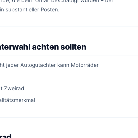
de, die beim Unfall beschädigt wurden – bei
n substantieller Posten.
terwahl achten sollten
ht jeder Autogutachter kann Motorräder
t Zweirad
alitätsmerkmal
rad