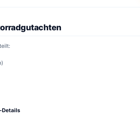
torradgutachten
eilt:
n)
-Details