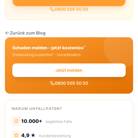
0800 505 50 50
Zurück zum Blog
*
Schaden melden – jetzt kostenlos
*
Erstberatung kostenfrei
· Unverbindlich
Jetzt melden
0800 505 50 50
WARUM UNFALLPATEN?
10.000+
begleitete Fälle
4,9 ★
Kundenbewertung