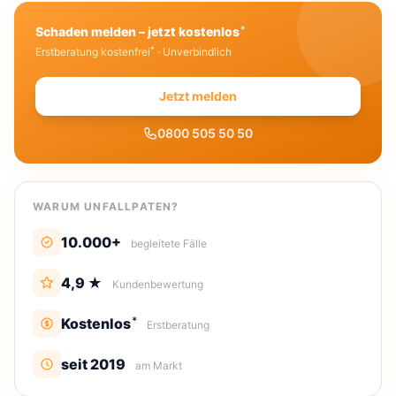
*
Schaden melden – jetzt kostenlos
*
Erstberatung kostenfrei
· Unverbindlich
Jetzt melden
0800 505 50 50
WARUM UNFALLPATEN?
10.000+
begleitete Fälle
4,9 ★
Kundenbewertung
*
Kostenlos
Erstberatung
seit 2019
am Markt