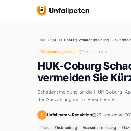
Start
›
Blog
›
HUK-Coburg Schadensmeldung – So vermeid
Versicherungsrecht
5 Min. Lesezeit
HUK-Coburg Scha
vermeiden Sie Kü
Schadensmeldung an die HUK-Coburg: App, 
der Auszahlung nichts verschenken.
Unfallpaten-Redaktion
25. November 20
U
#huk
#huk-coburg
#schadensmeldung
#kfz-