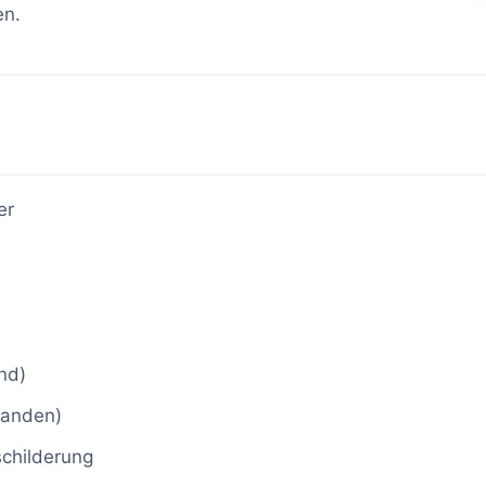
en.
er
nd)
rhanden)
schilderung