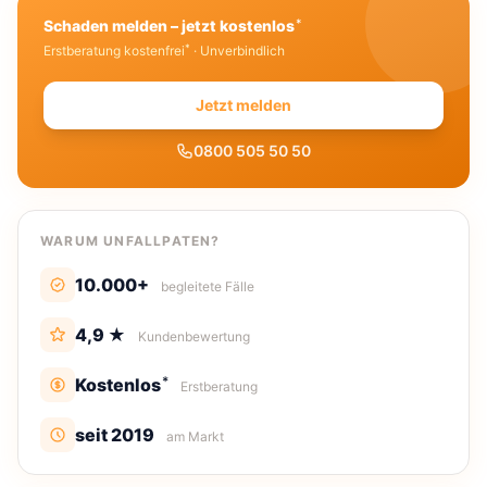
*
Schaden melden – jetzt kostenlos
*
Erstberatung kostenfrei
· Unverbindlich
Jetzt melden
0800 505 50 50
WARUM UNFALLPATEN?
10.000+
begleitete Fälle
4,9 ★
Kundenbewertung
*
Kostenlos
Erstberatung
seit 2019
am Markt